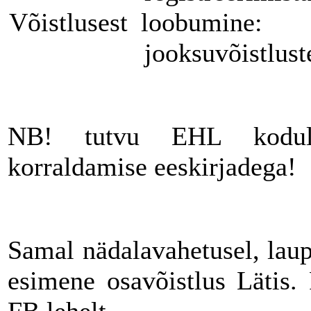
Võistlusest
loobumine:
jooksuvõistlust
NB!
tutvu
EHL
kodu
korraldamise
eeskirjadega!
Samal nädalavahetusel, la
esimene osavõistlus Lätis.
FB lehelt.