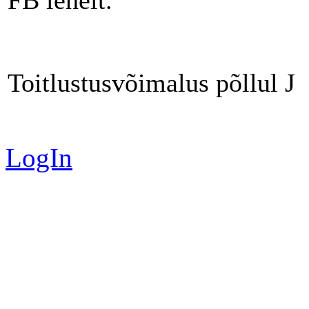
Toitlustusvõimalus põllul
J
LogIn
Valid
XH