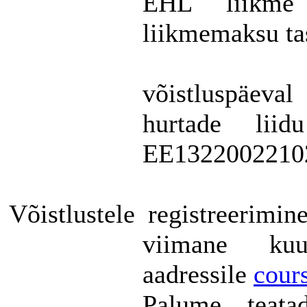
EHL
liikme
liikmemaksu
t
võistluspäeval
hurtade liid
EE1322002210
Võistlustele
registreerimine
viimane
kuu
aadressile
cour
Palume
teata