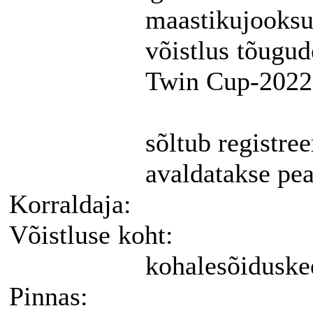
maastikujook
võistlus tõugud
Twin Cup-2022 t
sõltub registree
avaldatakse pea
Korraldaja:
Võistluse
koht:
kohalesõidusk
Pinnas: