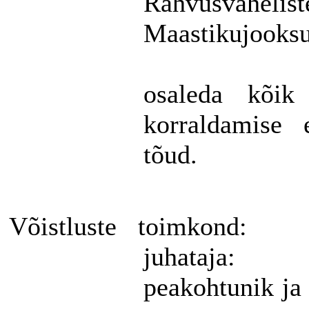
Rahvusvahelist
Maastikujooksu
osaleda kõik
korraldamise 
tõud.
Võistluste
toimkond:
juhataja:
peakohtunik
ja 