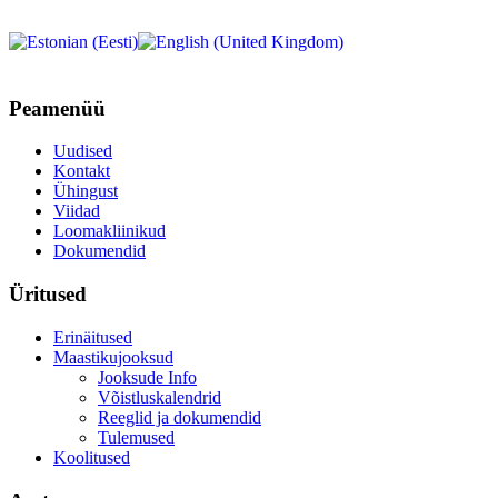
Peamenüü
Uudised
Kontakt
Ühingust
Viidad
Loomakliinikud
Dokumendid
Üritused
Erinäitused
Maastikujooksud
Jooksude Info
Võistluskalendrid
Reeglid ja dokumendid
Tulemused
Koolitused