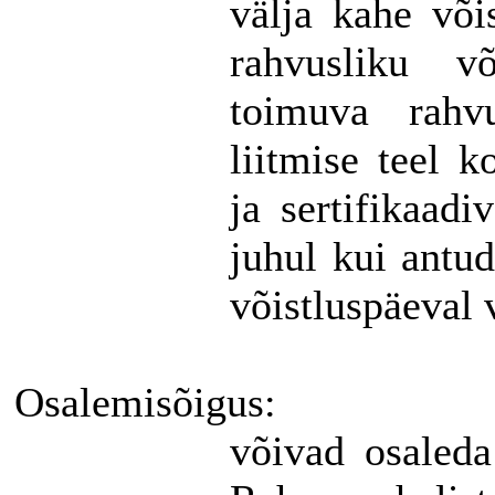
välja kahe või
rahvusliku v
toimuva rahvu
liitmise teel 
ja sertifikaadi
juhul kui antud
võistluspäeval 
Osalemisõigus:
võivad
osaleda