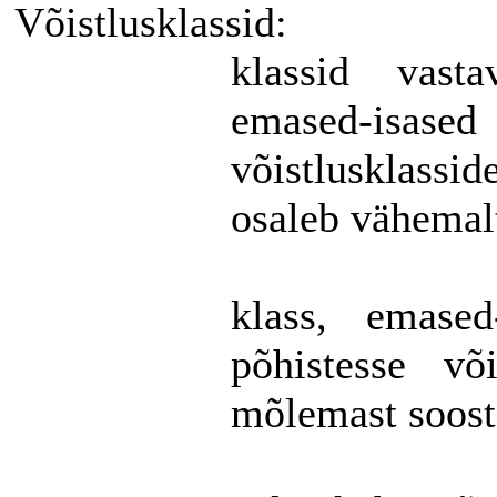
Võistlusklassid:
klassid
vasta
emased-isased 
võistlusklassid
osaleb vähemalt
klass, emased
põhistesse või
mõlemast soost