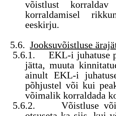
võistlust korraldav 
korraldamisel ri
eeskirju.
5.6.
Jooksuvõistluse äraj
5.6.1.
EKL-i juhatuse p
jätta, muuta kinnita
ainult EKL-i juhatus
põhjustel või kui peak
võimalik korraldada ko
5.6.2.
Võistluse võ
otsuseta ka siis, kui 