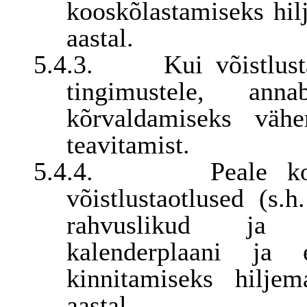
kooskõlastamiseks hilj
aastal.
5.4.3.
Kui võistlus
tingimustele, an
kõrvaldamiseks vähe
teavitamist.
5.4.4.
Peale k
võistlustaotlused (s
rahvuslikud ja r
kalenderplaani ja 
kinnitamiseks hiljem
aastal.