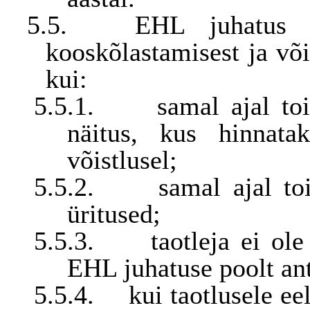
5.5.
EHL juhatus v
kooskõlastamisest ja või
kui:
5.5.1.
samal ajal t
näitus, kus hinnat
võistlusel;
5.5.2.
samal ajal t
üritused;
5.5.3.
taotleja ei ol
EHL juhatuse poolt ant
5.5.4.
kui taotlusele ee