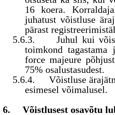
16 koera. Korraldaj
juhatust
võistluse äraj
pärast registreerimistä
5.6.3.
Juhul kui või
toimkond tagastama j
force majeure põhjus
75% osalustasudest.
5.6.4.
Võistluse ärajätm
esimesel võimalusel.
6.
Võistlusest osavõtu l