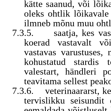
kätte saanud, või lõik
oleks ohtlik lõikavale
ilmneb mõnu muu ohtl
7.3.5.
saatja, kes vas
koerad vastavalt või
vastavas varustuses, 
kohustatud stardis 
valestart, händleri 
teavitama sellest pea
7.3.6.
veterinaararst, k
tervislikku seisundi
eemaldada võistluselt 