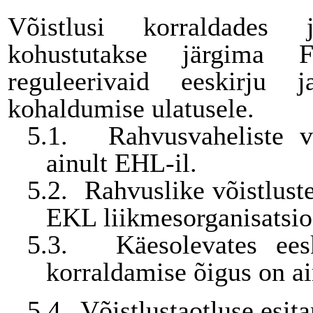
Võistlusi korraldades j
kohustutakse järgima 
reguleerivaid eeskirju 
kohaldumise ulatusele.
5.1.
Rahvusvaheliste v
ainult EHL-il.
5.2.
Rahvuslike võistlust
EKL liikmesorganisatsio
5.3.
Käesolevates eesk
korraldamise õigus on a
5.4.
Võistlustaotluse esit