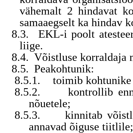
vähemalt 2 hindavat ko
samaaegselt ka hindav k
8.3.
EKL-i poolt ateste
liige.
8.4.
Võistlus
e korraldaja
m
8.5.
Peakohtunik:
8.5.1.
toimib kohtunike
8.5.2.
kontrollib en
nõuetele;
8.5.3.
kinnitab võist
annavad õiguse tiitlile