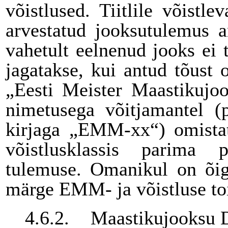
võistlused. Tiitlile võistl
arvestatud jooksutulemus an
vahetult eelnenud jooks ei to
jagatakse, kui antud tõust 
„Eesti Meister Maastikujoo
nimetusega võitjamantel (
kirjaga „EMM-xx“) omistat
võistlusklassis parima 
tulemuse. Omanikul on õigu
märge EMM- ja võistluse t
4.6.2.
Maastikujooksu 