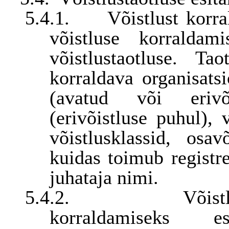
5.4.1.
Võistlust korr
võistluse korralda
võistlustaotluse. Ta
korraldava organisatsi
(avatud või erivõi
(erivõistluse puhul),
võistlusklassid, osa
kuidas toimub registr
juhataja nimi.
5.4.2.
Võist
korraldamiseks e