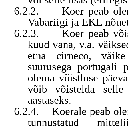
6.2.2.
Koer peab olem
Vabariigi ja EKL nõuet
6.2.3.
Koer peab või
kuud vana, v.a. väikse
etna cirneco, väik
suurusega portugali 
olema võistluse päev
võib võistelda sell
aastaseks.
6.2.4.
Koerale peab ole
tunnustatud mittel