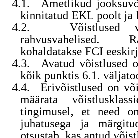
4.1.
Ametlikud jooksuvõ
kinnitatud EKL poolt ja
4.2.
Võistlused 
rahvusvahelised. Ra
kohaldatakse FCI eeskir
4.3.
Avatud võistlused o
kõik punktis 6.1. väljat
4.4.
Erivõistlused on või
määrata võistlusklas
tingimusel, et need o
juhatusega ja märgitu
otsustab, kas antud võist