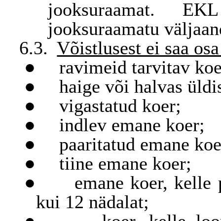
jooksuraamat. EKL
jooksuraamatu väljaan
6.3.
Võistlusest ei saa osa
●
ravimeid tarvitav koe
●
haige või halvas üldi
●
vigastatud koer;
●
indlev emane koer;
●
paaritatud emane koe
●
tiine emane koer;
●
emane koer, kelle
kui 12 nädalat;