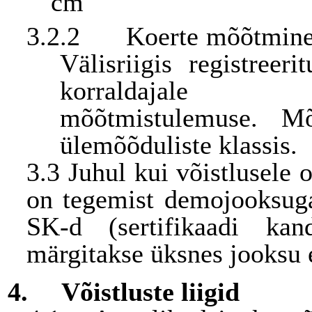
cm
3.2.2
Koerte mõõtmine 
Välisriigis registreer
korraldajal
mõõtmistulemuse. Mõ
ülemõõduliste klassis.
3.3 Juhul kui võistlusele o
on tegemist demojooksuga,
SK-d (sertifikaadi kan
märgitakse üksnes jooksu
4.
Võistluste liigid