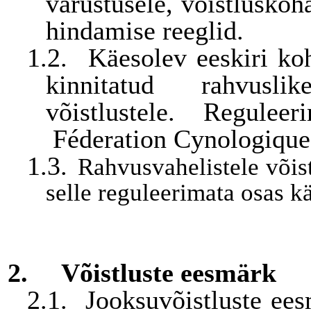
varustusele, võistluskoha
hindamise reeglid.
1.2.
Käesolev eeskiri ko
kinnitatud rahvusli
võistlustele. Regulee
Féderation Cynologique 
1.3.
Rahvusvahelistele võist
selle reguleerimata osas k
2.
Võistluste eesmärk
2.1.
Jooksuvõistluste ee