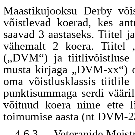
Maastikujooksu Derby võist
võistlevad koerad, kes ant
saavad 3 aastaseks. Tiitel j
vähemalt 2 koera. Tiitel 
(„DVM“) ja tiitlivõistluse
musta kirjaga „DVM-xx“) om
oma võistlusklassis tiitlil
punktisummaga serdi vääril
võitnud koera nime ette 
toimumise aasta (nt DVM-2
4.6.3.
Veteranide Meist