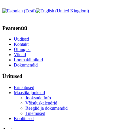
Peamenüü
Uudised
Kontakt
Ühingust
Viidad
Loomakliinikud
Dokumendid
Üritused
Erinäitused
Maastikujooksud
Jooksude Info
Võistluskalendrid
Reeglid ja dokumendid
Tulemused
Koolitused