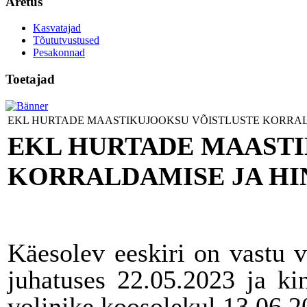
Aretus
Kasvatajad
Tõututvustused
Pesakonnad
Toetajad
EKL HURTADE MAASTIKUJOOKSU VÕISTLUSTE KORRALDAM
EKL HURTADE MAASTI
KORRALDAMISE JA HI
Käesolev eeskiri on vastu 
juhatuses 22.05.2023 ja ki
volinike koosolekul 13.06.