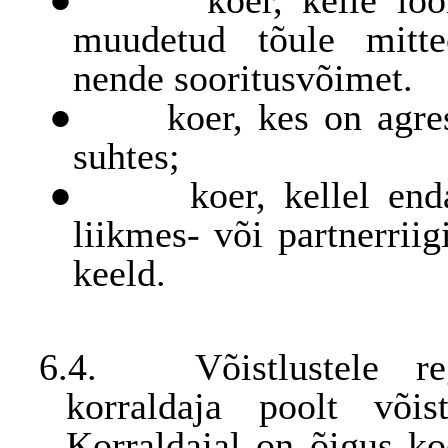
●
koer, kelle lo
muudetud tõule mitte
nende sooritusvõimet.
●
koer, kes on agre
suhtes;
●
koer, kellel en
liikmes- või partnerrii
keeld.
6.4.
Võistlustele r
korraldaja poolt võis
Korraldajal on õigus koe