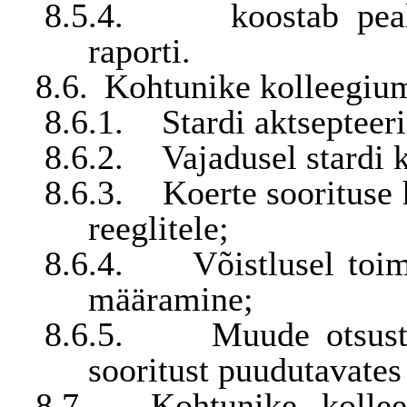
8.5.4.
koostab pea
raporti.
8.6.
Kohtunike kolleegium
8.6.1.
Stardi aktsepteer
8.6.2.
Vajadusel stardi
8.6.3.
Koerte soorituse 
reeglitele;
8.6.4.
Võistlusel toi
määramine;
8.6.5.
Muude otsust
sooritust puudutavates
8.7.
Kohtunike kollee