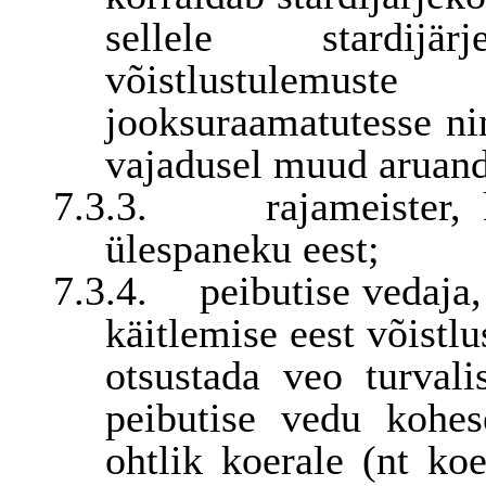
sellele stardijä
võistlustulemust
jooksuraamatutesse nin
vajadusel muud aruan
7.3.3.
rajameister,
ülespaneku eest;
7.3.4.
peibutise vedaja
käitlemise eest võistlu
otsustada veo turval
peibutise vedu kohes
ohtlik koerale (nt ko