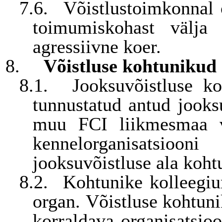
7.6.
Võistlustoimkonnal o
toimumiskohast välja
agressiivne koer.
8.
Võistluse kohtunikud
8.1.
Jooksuvõistluse k
tunnustatud antud jooks
muu FCI liikmesmaa võ
kennelorganisatsioo
jooksuvõistluse ala koht
8.2.
Kohtunike kolleegiu
organ. Võistluse kohtuni
korraldava organisatsio