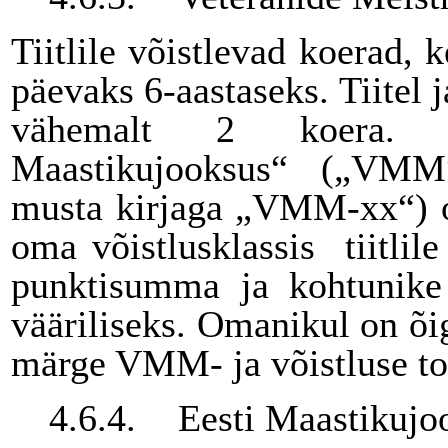
Tiitlile võistlevad koerad,
päevaks 6-aastaseks. Tiitel 
vähemalt 2 koera. Ti
Maastikujooksus“ („VMM“
musta kirjaga „VMM-xx“) om
oma võistlusklassis tiitlil
punktisumma ja kohtunike k
vääriliseks. Omanikul on õi
märge VMM- ja võistluse t
4.6.4.
Eesti Maastikujo