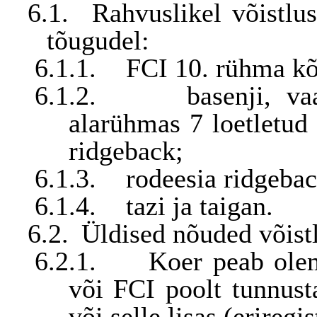
6.1.
Rahvuslikel võistlus
tõugudel:
6.1.1.
FCI 10. rühma kõ
6.1.2.
basenji, v
alarühmas 7 loetletud 
ridgeback;
6.1.3.
rodeesia ridgebac
6.1.4.
tazi ja taigan.
6.2.
Üldised nõuded võistl
6.2.1.
Koer peab olem
või FCI poolt tunnusta
või selle lisas (eriregis