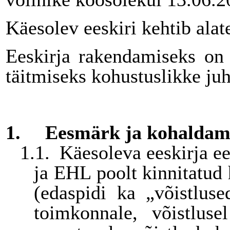
Käesolev eeskiri kehtib ala
Eeskirja rakendamiseks on 
täitmiseks kohustuslikke j
1.
Eesmärk ja kohaldam
1.1.
Käesoleva eeskirja 
ja EHL poolt kinnitatud 
(edaspidi ka „võistluse
toimkonnale, võistluse