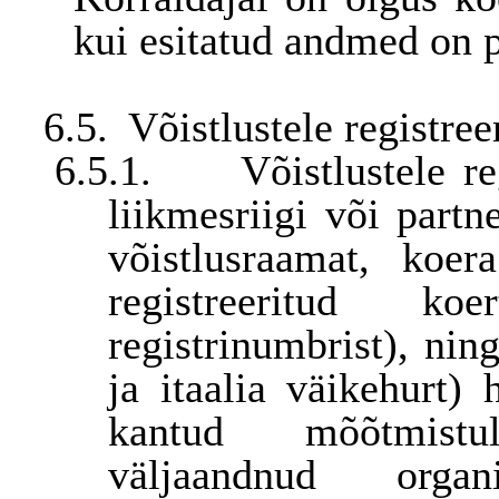
kui esitatud andmed on 
6.5.
Võistlustele registr
6.5.1.
Võistlustele r
liikmesriigi või partn
võistlusraamat, koer
a
registreeritud k
registrinumbrist),
ning
ja itaalia väikehurt)
kantud mõõtmistu
väljaandnud organ