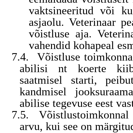
vaktsineeritud või k
asjaolu. Veterinaar 
võistluse aja. Veteri
vahendid kohapeal es
7.4.
Võistluse toimkonna
abilisi nt koerte kii
saatmisel starti, peibu
kandmisel jooksuraamat
abilise tegevuse eest va
7.5.
Võistlustoimkonnal 
arvu, kui see on märgitu