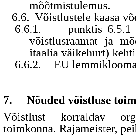
mõõtmistulemus.
6.6.
Võistlustele kaasa v
6.6.1.
punktis 6.5.1
võistlusraamat ja mõ
itaalia väikehurt) keh
6.6.2.
EU lemmikloomap
7.
Nõuded võistluse toi
Võistlust korraldav org
toimkonna. Rajameister, peib