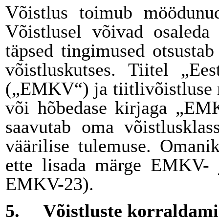
Võistlus toimub möödunud 
Võistlusel võivad osaleda 
täpsed tingimused otsustab
võistluskutses. Tiitel „Ee
(„EMKV“) ja tiitlivõistluse
või hõbedase kirjaga „EMK
saavutab oma võistlusklas
väärilise tulemuse. Omani
ette lisada märge EMKV- j
EMKV-23).
5.
Võistluste korraldam